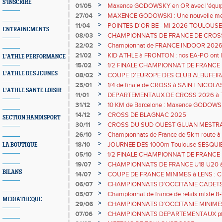
S'INSCRIRE
longueur pour Mattéo VERVELLE
>
01/05
Maxence GODOWSKY en OR avec l'équip
>
27/04
MAXENCE GODOWSKI : Une nouvelle médai
sélection avec l'équipe de FRANCE
>
11/04
POINTES D'OR BE - MI 2026 TOULOUS
ENTRAINEMENTS
>
08/03
CHAMPIONNATS DE FRANCE DE CROSS
>
22/02
Championnat de FRANCE INDOOR 2026
>
21/02
KID ATHLE à FRONTON : nos EA-PO ont le
L'ATHLE PERFORMANCE
>
15/02
1/2 FINALE CHAMPIONNAT DE FRANCE
L'ATHLE DES JEUNES
>
08/02
COUPE D'EUROPE DES CLUB ALBUFEIRA 
par équipe avec le GTA
>
25/01
1/4 de finale de CROSS à SAINT NICOL
L'ATHLE SANTE LOISIR
>
11/01
DEPARTEMENTAUX DE CROSS 2026 à
>
31/12
10 KM de Barcelone : Maxence GODOW
>
14/12
CROSS DE BLAGNAC 2025
SECTION HANDISPORT
>
30/11
CROSS DU SUD OUEST GUJAN MESTR
>
26/10
Championnats de France de 5km route à F
Clara DRAPEAU
>
18/10
JOURNEE DES 1000m Toulouse SESQUI
LA BOUTIQUE
>
05/10
1/2 FINALE CHAMPIONNAT DE FRANCE
>
19/07
CHAMPIONNATS DE FRANCE U18 U20 à
BILANS
>
14/07
COUPE DE FRANCE MINIMES à LENS : Cl
sur le 2000m.
>
06/07
CHAMPIONNATS D'OCCITANIE CADETS JUN
triplé
>
05/07
Championnat de france de relais mixte 8-
MEDIATHEQUE
championne de FRANCE à OBERNAI
>
29/06
CHAMPIONNATS D'OCCITANIE MINIMES : 
Clara DRAPEAU
>
07/06
CHAMPIONNATS DEPARTEMENTAUX pis