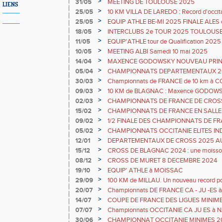
TOULOUSE
>
31/05
MEETING DE TOULOUSE 2025
LIENS
>
25/05
10 KM VILLA DE LAREDO : Record d'occi
GODOWSKY
>
25/05
EQUIP ATHLE BE-MI 2025 FINALE ALES
>
18/05
INTERCLUBS 2e TOUR 2025 TOULOUSE
>
11/05
EQUIP'ATHLE tour de Qualification 20
>
10/05
MEETING ALBI Samedi 10 mai 2025
>
14/04
MAXENCE GODOWSKY NOUVEAU PRIN
>
05/04
CHAMPIONNATS DEPARTEMENTAUX 202
et MONTAUBAN
>
30/03
Championnats de FRANCE de 10 km à COG
Athlétisme
>
09/03
10 KM de BLAGNAC : Maxence GODOWS
PERFORMENT
>
02/03
CHAMPIONNATS DE FRANCE DE CROS
>
15/02
CHAMPIONNATS DE FRANCE EN SALLE à
>
09/02
1/2 FINALE DES CHAMPIONNATS DE F
>
05/02
CHAMPIONNATS OCCITANIE ELITES I
>
12/01
DEPARTEMENTAUX DE CROSS 2025 A
>
15/12
CROSS DE BLAGNAC 2024 : une moisson d
COLOMIERS
>
08/12
CROSS DE MURET 8 DECEMBRE 2024
>
19/10
EQUIP' ATHLE à MOISSAC
>
29/09
100 KM de MILLAU. Un nouveau record po
>
20/07
Championnats DE FRANCE CA - JU -ES à
>
14/07
COUPE DE FRANCE DES LIGUES MINIME
>
07/07
Championnats OCCITANIE CA JU ES à
>
30/06
CHAMPIONNAT OCCITANIE MINIMES 20