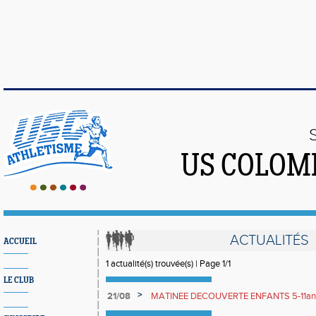
US COLOM
ACTUALITÉS
ACCUEIL
1 actualité(s) trouvée(s) | Page 1/1
LE CLUB
>
21/08
MATINEE DECOUVERTE ENFANTS 5-11an
RUNNING le 13 SEPTEMBRE 10h-13h GRA