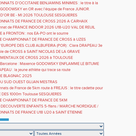
NATS D'OCCITANIE BENJAMINS MINIMES : le titre à la
 pour Mattéo VERVELLE
GODOWSKY en OR avec l'équipe de France JUNIOR.
 D'OR BE - MI 2026 TOULOUSE SESQUIERES
NNATS DE FRANCE DE CROSS 2026 A CARHAIX
nnat de FRANCE INDOOR 2026 U18-U20 VAL DE REUIL
E à FRONTON : nos EA-PO ont le sourire
ALE CHAMPIONNAT DE FRANCE DE CROSS à UZES
EUROPE DES CLUB ALBUFEIRA (POR) : Clara DRAPEAU 3e
e avec le GTA
inale de CROSS à SAINT NICOLAS DE LA GRAVE
MENTAUX DE CROSS 2026 à TOULOUSE
e Barcelone : Maxence GODOWSKY ENFLAMME LE BITUME
PEAU : la jeune athlète qui trace sa route
E BLAGNAC 2025
U SUD OUEST GUJAN MESTRAS
ats de France de 5km route à FREJUS : le titre cadette pour
RAPEAU
 DES 1000m Toulouse SESQUIERES
ALE CHAMPIONNAT DE FRANCE DE 5KM
 DECOUVERTE ENFANTS 5-11ans / MARCHE NORDIQUE /
le 13 SEPTEMBRE 10h-13h GRATUIT
NNATS DE FRANCE U18 U20 à SAINT ETIENNE