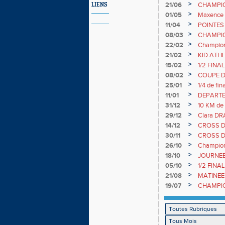
>
21/06
CHAMPION
LIENS
longueur
>
01/05
Maxence 
>
11/04
POINTES
>
08/03
CHAMPIO
>
22/02
Champio
>
21/02
KID ATHL
>
15/02
1/2 FIN
>
08/02
COUPE D'
par équip
>
25/01
1/4 de f
>
11/01
DEPARTE
>
31/12
10 KM d
>
29/12
Clara DRA
>
14/12
CROSS D
>
30/11
CROSS D
>
26/10
Championn
Clara D
>
18/10
JOURNEE
>
05/10
1/2 FIN
>
21/08
MATINEE
RUNNING 
>
19/07
CHAMPIO