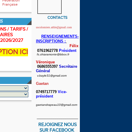
Fédération
Française
CONTACTS
NS
uscolomiers.athle@gmail.com
NS / TARIFS /
AIRES
RENSEIGNEMENTS-
2026/2027
INSCRIPTIONS :
Félix
PTION ICI
0761962778
Président
fs.chiaramonte@bbox.fr
Véronique
0686555397
Secrétaire
Général
v.bayle31@gmail.com
Gaetan
0749717779
Vice-
président
gaetandrapeau10@gmail.com
____________________
REJOIGNEZ NOUS
SUR FACEBOOK