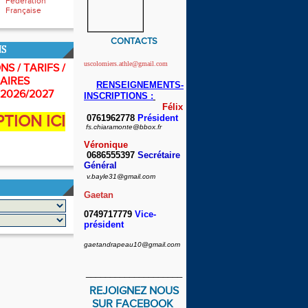
Fédération
Française
CONTACTS
NS
uscolomiers.athle@gmail.com
NS / TARIFS /
AIRES
RENSEIGNEMENTS-
2026/2027
INSCRIPTIONS :
Félix
PTION ICI
0761962778
Président
fs.chiaramonte@bbox.fr
Véronique
0686555397
Secrétaire
Général
v.bayle31@gmail.com
Gaetan
0749717779
Vice-
président
gaetandrapeau10@gmail.com
____________________
REJOIGNEZ NOUS
SUR FACEBOOK