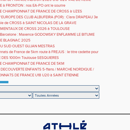
E à FRONTON : nos EA-PO ont le sourire
ALE CHAMPIONNAT DE FRANCE DE CROSS à UZES
EUROPE DES CLUB ALBUFEIRA (POR) : Clara DRAPEAU 3e
e avec le GTA
inale de CROSS à SAINT NICOLAS DE LA GRAVE
MENTAUX DE CROSS 2026 à TOULOUSE
e Barcelone : Maxence GODOWSKY ENFLAMME LE BITUME
E BLAGNAC 2025
U SUD OUEST GUJAN MESTRAS
ats de France de 5km route à FREJUS : le titre cadette pour
RAPEAU
 DES 1000m Toulouse SESQUIERES
ALE CHAMPIONNAT DE FRANCE DE 5KM
 DECOUVERTE ENFANTS 5-11ans / MARCHE NORDIQUE /
le 13 SEPTEMBRE 10h-13h GRATUIT
NNATS DE FRANCE U18 U20 à SAINT ETIENNE