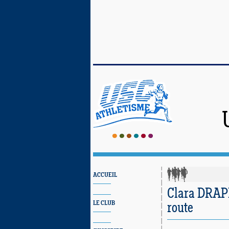
ACCUEIL
Clara DRAPEA
LE CLUB
route