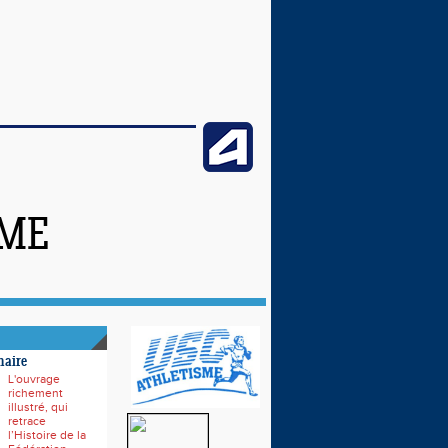
SME
naire
L'ouvrage
richement
illustré, qui
retrace
l’Histoire de la