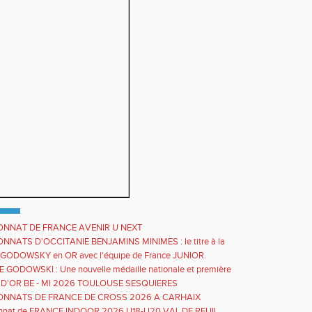
NNAT DE FRANCE AVENIR U NEXT
NATS D'OCCITANIE BENJAMINS MINIMES : le titre à la
 pour Mattéo VERVELLE
GODOWSKY en OR avec l'équipe de France JUNIOR.
GODOWSKI : Une nouvelle médaille nationale et première
 avec l'équipe de FRANCE
 D'OR BE - MI 2026 TOULOUSE SESQUIERES
NNATS DE FRANCE DE CROSS 2026 A CARHAIX
nnat de FRANCE INDOOR 2026 U18-U20 VAL DE REUIL