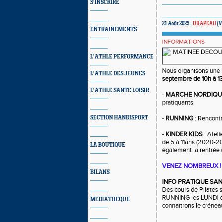
S'INSCRIRE
21 Août 2025 -
DRAPEAU
(V
ENTRAINEMENTS
INFORMATIONS
L'ATHLE PERFORMANCE
Nous organisons une
L'ATHLE DES JEUNES
septembre de 10h à 1
L'ATHLE SANTE LOISIR
-
MARCHE NORDIQU
pratiquants.
SECTION HANDISPORT
-
RUNNING
: Rencontr
-
KINDER KIDS
: Ateli
de 5 à 11ans (2020-201
LA BOUTIQUE
également la rentrée 
VENEZ NOMBREUX !
BILANS
INFO PRATIQUE SAN
Des cours de Pilates 
RUNNING les LUNDI o
MEDIATHEQUE
connaitrons le crénea