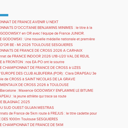
NNAT DE FRANCE AVENIR U NEXT
NATS D'OCCITANIE BENJAMINS MINIMES : le titre à la
 pour Mattéo VERVELLE
GODOWSKY en OR avec l'équipe de France JUNIOR.
GODOWSKI : Une nouvelle médaille nationale et première
 avec l'équipe de FRANCE
 D'OR BE - MI 2026 TOULOUSE SESQUIERES
NNATS DE FRANCE DE CROSS 2026 A CARHAIX
nnat de FRANCE INDOOR 2026 U18-U20 VAL DE REUIL
E à FRONTON : nos EA-PO ont le sourire
ALE CHAMPIONNAT DE FRANCE DE CROSS à UZES
EUROPE DES CLUB ALBUFEIRA (POR) : Clara DRAPEAU 3e
e avec le GTA
inale de CROSS à SAINT NICOLAS DE LA GRAVE
MENTAUX DE CROSS 2026 à TOULOUSE
e Barcelone : Maxence GODOWSKY ENFLAMME LE BITUME
PEAU : la jeune athlète qui trace sa route
E BLAGNAC 2025
U SUD OUEST GUJAN MESTRAS
ats de France de 5km route à FREJUS : le titre cadette pour
RAPEAU
 DES 1000m Toulouse SESQUIERES
ALE CHAMPIONNAT DE FRANCE DE 5KM