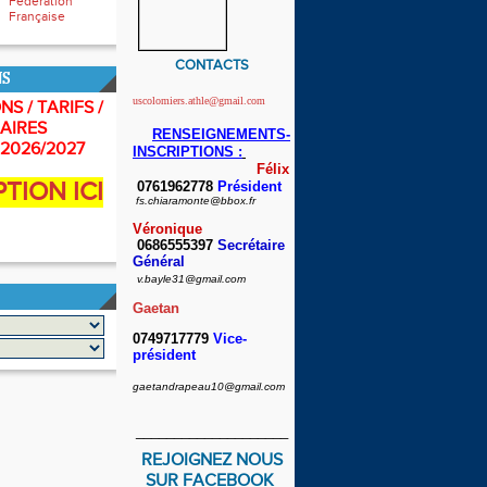
Fédération
Française
CONTACTS
NS
uscolomiers.athle@gmail.com
NS / TARIFS /
AIRES
RENSEIGNEMENTS-
2026/2027
INSCRIPTIONS :
Félix
PTION ICI
0761962778
Président
fs.chiaramonte@bbox.fr
Véronique
0686555397
Secrétaire
Général
v.bayle31@gmail.com
Gaetan
0749717779
Vice-
président
gaetandrapeau10@gmail.com
____________________
REJOIGNEZ NOUS
SUR FACEBOOK