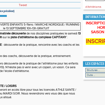
Tweet
d'Athlétisme.
ice président)
INFORMATIO
INSCRIPTIO
HOR
SAISON 
matinée découverte
de nos disciplines pratiquées le samedi
13
3h
sur la
piste d'athlétisme du complexe CAPITANY
:
INSCRI
E
: découverte de la pratique, rencontre avec les coachs et les
e des coachs, découverte de la pratique, entrainement.
ers découverte de la pratique de l'athlétisme pour les enfants
LES ESPACES
3). N'hésite pas à venir avec un copain, un voisin. Ce sera
de l'école d'athlétisme.
TE / LOISIRS
seront en accès libre pour tous les licenciés ATHLE SANTE /
u MARDI SOIR. Nous reviendrons vers vous dès que nous
ux alloué.