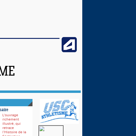
SME
naire
L'ouvrage
richement
illustré, qui
retrace
l’Histoire de la