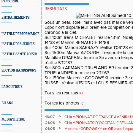
S'INSCRIRE
RESULTATS
ENTRAINEMENTS
Sous un beau soleil mais avec pas mal de vent,
Espoir ont disputé leur première compétition 
chronos à la clef.
L'ATHLE PERFORMANCE
Sur 100m Iréna MICHALET réalise 13"61, No
14"38 et Manon RENAUDIE 14"88.
L'ATHLE DES JEUNES
Sur 400m Manon SARRAZY réalise 1'06"28 et
Sur 1500m Marwa AZOUGHLI remporte la cours
L'ATHLE SANTE LOISIR
Mathilde DRAPEAU termine 3e avec un temps
réalise 5'12"87.
Sur 800m ARMAND TRUFLANDIER termine 2e 
SECTION HANDISPORT
TRUFLANDIER termine en 2'11"63.
Sur 1500m Maxence GODOWSKI termine 3e en
RUSSEL réalise 4'15''05 et LOUIS BESNIER 4'
LA BOUTIQUE
Tous les résultats
ici
Toutes les photos
ici
BILANS
>
16/07
CHAMPIONNAT DE FRANCE AVENIR U 
MEDIATHEQUE
>
21/06
CHAMPIONNATS D'OCCITANIE BENJAMINS 
longueur pour Mattéo VERVELLE
>
01/05
Maxence GODOWSKY en OR avec l'équip