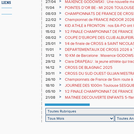
>
27/04
MAXENCE GODOWSKI : Une nouvelle médai
LIENS
sélection avec l'équipe de FRANCE
>
11/04
POINTES D'OR BE - MI 2026 TOULOUS
>
08/03
CHAMPIONNATS DE FRANCE DE CROSS
>
22/02
Championnat de FRANCE INDOOR 2026
>
21/02
KID ATHLE à FRONTON : nos EA-PO ont le
>
15/02
1/2 FINALE CHAMPIONNAT DE FRANCE
>
08/02
COUPE D'EUROPE DES CLUB ALBUFEIRA 
par équipe avec le GTA
>
25/01
1/4 de finale de CROSS à SAINT NICOL
>
11/01
DEPARTEMENTAUX DE CROSS 2026 à
>
31/12
10 KM de Barcelone : Maxence GODOW
>
29/12
Clara DRAPEAU : la jeune athlète qui trac
>
14/12
CROSS DE BLAGNAC 2025
>
30/11
CROSS DU SUD OUEST GUJAN MESTR
>
26/10
Championnats de France de 5km route à F
Clara DRAPEAU
>
18/10
JOURNEE DES 1000m Toulouse SESQUI
>
05/10
1/2 FINALE CHAMPIONNAT DE FRANCE
>
21/08
MATINEE DECOUVERTE ENFANTS 5-11an
RUNNING le 13 SEPTEMBRE 10h-13h GRA