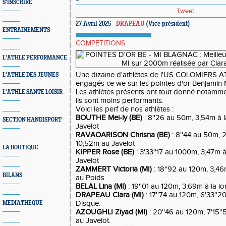
S'INSCRIRE
Tweet
27 Avril 2025 -
DRAPEAU
(Vice président)
ENTRAINEMENTS
COMPETITIONS
L'ATHLE PERFORMANCE
Une dizaine d'athlètes de l'US COLOMIERS 
L'ATHLE DES JEUNES
engagés ce we sur les pointes d'or Benjamin
Les athlètes présents ont tout donné notammen
L'ATHLE SANTE LOISIR
ils sont moins performants.
Voici les perf de nos athlètes :
BOUTHE Mei-ly (BE)
: 8''26 au 50m, 3,54m à l
SECTION HANDISPORT
Javelot
RAVAOARISON Chrisna (BE)
: 8''44 au 50m, 
10,52m au Javelot
LA BOUTIQUE
KIPPER Rose (BE)
: 3'33''17 au 1000m, 3,47m à
Javelot
ZAMMERT Victoria (MI)
: 18''92 au 120m, 3,46
BILANS
au Poids
BELAL Lina (MI)
: 19''01 au 120m, 3,69m à la 
DRAPEAU Clara (MI)
: 17''74 au 120m, 6'33''
Disque.
MEDIATHEQUE
AZOUGHLI Ziyad (MI)
: 20''46 au 120m, 7'15'
au Javelot.