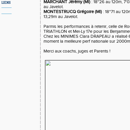
MARCHANT Jérémy (MI)
: 18''26 au 120m, 7'
LIENS
au Javelot.
MONTESTRUCQ Grégoire (MI)
: 18''71 au 12
13,29m au Javelot.
Parmis les performances à retenir, celle de Ro
TRIATHLON et Mei-Ly 17e pour les Benjamine
Chez les MINIMES Clara DRAPEAU a réalisé 6'3
moment la meilleure perf nationale sur 2000m
Merci aux coachs, juges et Parents !