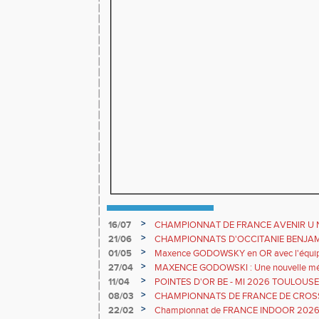
>
16/07
CHAMPIONNAT DE FRANCE AVENIR U 
>
21/06
CHAMPIONNATS D'OCCITANIE BENJAMINS 
longueur pour Mattéo VERVELLE
>
01/05
Maxence GODOWSKY en OR avec l'équip
>
27/04
MAXENCE GODOWSKI : Une nouvelle médai
sélection avec l'équipe de FRANCE
>
11/04
POINTES D'OR BE - MI 2026 TOULOUS
>
08/03
CHAMPIONNATS DE FRANCE DE CROSS
>
22/02
Championnat de FRANCE INDOOR 2026