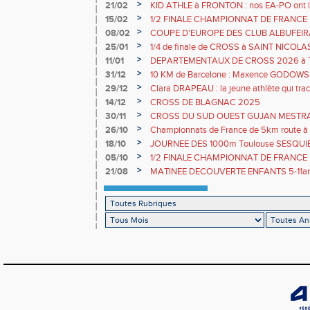
>
21/02
KID ATHLE à FRONTON : nos EA-PO ont le
>
15/02
1/2 FINALE CHAMPIONNAT DE FRANCE
>
08/02
COUPE D'EUROPE DES CLUB ALBUFEIRA 
par équipe avec le GTA
>
25/01
1/4 de finale de CROSS à SAINT NICOL
>
11/01
DEPARTEMENTAUX DE CROSS 2026 à
>
31/12
10 KM de Barcelone : Maxence GODOW
>
29/12
Clara DRAPEAU : la jeune athlète qui trac
>
14/12
CROSS DE BLAGNAC 2025
>
30/11
CROSS DU SUD OUEST GUJAN MESTR
>
26/10
Championnats de France de 5km route à F
Clara DRAPEAU
>
18/10
JOURNEE DES 1000m Toulouse SESQUI
>
05/10
1/2 FINALE CHAMPIONNAT DE FRANCE
>
21/08
MATINEE DECOUVERTE ENFANTS 5-11an
RUNNING le 13 SEPTEMBRE 10h-13h GRA