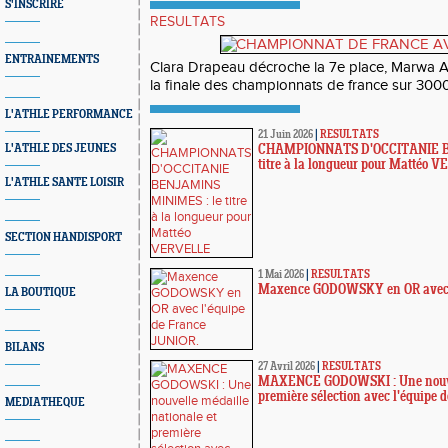
S'INSCRIRE
RESULTATS
ENTRAINEMENTS
Clara Drapeau décroche la 7e place, Marwa
la finale des championnats de france sur 3000
L'ATHLE PERFORMANCE
21 Juin 2026
|
RESULTATS
L'ATHLE DES JEUNES
CHAMPIONNATS D'OCCITANIE B
titre à la longueur pour Mattéo 
L'ATHLE SANTE LOISIR
SECTION HANDISPORT
1 Mai 2026
|
RESULTATS
Maxence GODOWSKY en OR avec l
LA BOUTIQUE
BILANS
27 Avril 2026
|
RESULTATS
MAXENCE GODOWSKI : Une nouvel
première sélection avec l'équipe
MEDIATHEQUE