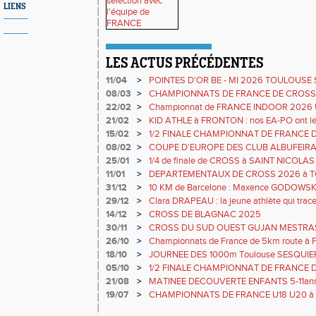
LIENS
LES ACTUS PRÉCÉDENTES
11/04
>
POINTES D'OR BE - MI 2026 TOULOUSE
08/03
>
CHAMPIONNATS DE FRANCE DE CROSS
22/02
>
Championnat de FRANCE INDOOR 2026 
21/02
>
KID ATHLE à FRONTON : nos EA-PO ont le 
15/02
>
1/2 FINALE CHAMPIONNAT DE FRANCE 
08/02
>
COUPE D'EUROPE DES CLUB ALBUFEIRA (
par équipe avec le GTA
25/01
>
1/4 de finale de CROSS à SAINT NICOLA
11/01
>
DEPARTEMENTAUX DE CROSS 2026 à 
31/12
>
10 KM de Barcelone : Maxence GODOW
29/12
>
Clara DRAPEAU : la jeune athlète qui trace
14/12
>
CROSS DE BLAGNAC 2025
30/11
>
CROSS DU SUD OUEST GUJAN MESTRA
26/10
>
Championnats de France de 5km route à FRE
Clara DRAPEAU
18/10
>
JOURNEE DES 1000m Toulouse SESQUIE
05/10
>
1/2 FINALE CHAMPIONNAT DE FRANCE 
21/08
>
MATINEE DECOUVERTE ENFANTS 5-11an
RUNNING le 13 SEPTEMBRE 10h-13h GRAT
19/07
>
CHAMPIONNATS DE FRANCE U18 U20 à 